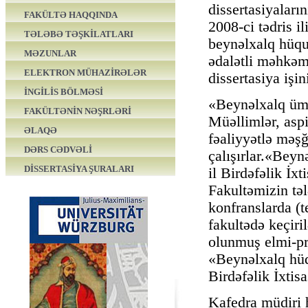
dissertasiyaları
FAKÜLTƏ HAQQINDA
2008-ci tədris i
TƏLƏBƏ TƏŞKİLATLARI
beynəlxalq hüqu
MƏZUNLAR
ədalətli məhkə
ELEKTRON MÜHAZİRƏLƏR
dissertasiya işi
İNGİLİS BÖLMƏSİ
«Beynəlxalq ümu
FAKÜLTƏNİN NƏŞRLƏRİ
Müəllimlər, aspi
ƏLAQƏ
fəaliyyətlə məşğ
DƏRS CƏDVƏLİ
çalışırlar.«Beyn
DİSSERTASİYA ŞURALARI
il Birdəfəlik İxt
Fakultəmizin təl
konfranslarda (te
fakultədə keçir
olunmuş elmi-pra
«Beynəlxalq hüq
Birdəfəlik İxtisa
Kafedra müdiri 