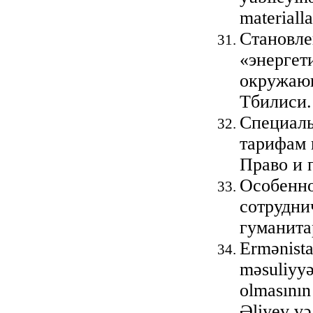
materiall
Становле
«энергет
окружающ
Тбилиси.
Специаль
тарифам 
Право и 
Особенно
сотрудни
гуманита
Ermənista
məsuliyyə
olmasının
Əliyev və