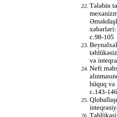
Tələbin tə
mexanizmi
Əməkdaşlı
xəbərləri:
с.98-105
Beynəlxal
təhlükəsi
və inteqr
Neft məhsu
alınmasın
hüquq və 
с.143-14
Qloballaş
inteqrasi
Təhlükəsiz