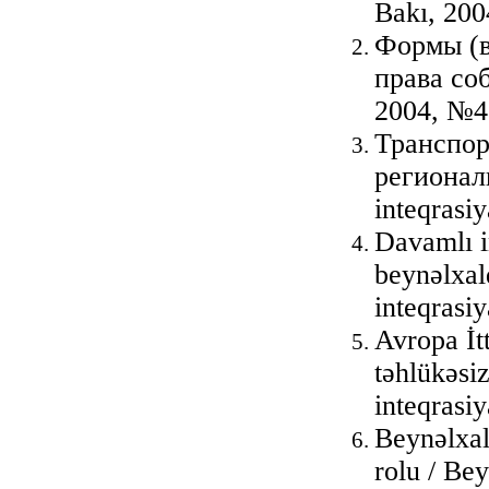
Bakı, 200
Формы (в
права соб
2004, №4
Транспор
регионал
inteqrasi
Davamlı i
beynəlxal
inteqrasi
Avropa İtt
təhlükəsi
inteqrasi
Beynəlxal
rolu / Be