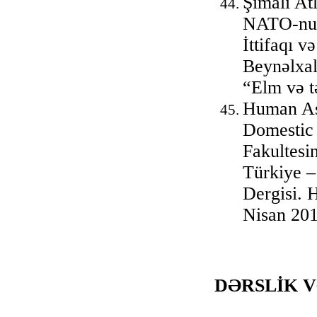
Şimali Atl
NATO-nun
İttifaqı v
Beynəlxal
“Elm və t
Human Asp
Domestic 
Fakultesi
Türkiye –
Dergisi. H
Nisan 201
DƏRSLİK 