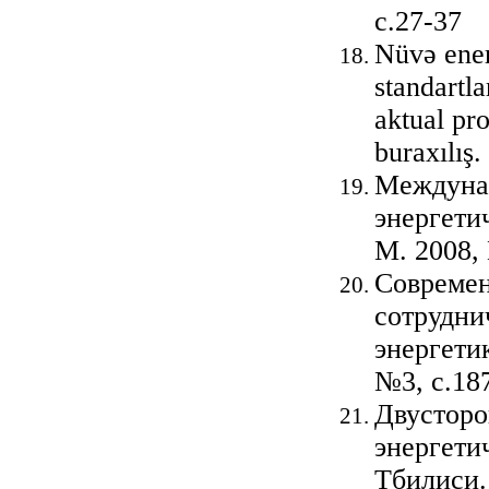
с.27-37
Nüvə ener
standartl
aktual pr
buraxılış
Междуна
энергети
М. 2008,
Современ
сотрудни
энергети
№3, с.18
Двусторо
энергети
Тбилиси. 