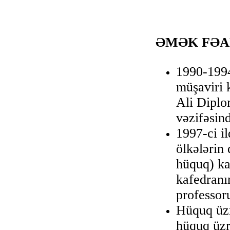
ƏMƏK FƏA
1990-1994
müşaviri 
Ali Diplo
vəzifəsind
1997-ci i
ölkələrin
hüquq) ka
kafedranı
professor
Hüquq üzr
hüquq üzr