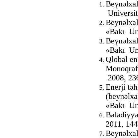
Beynəlxal
Universit
Beynəlxal
«Bakı Uni
Beynəlxal
«Bakı Uni
Qlobal en
Monoqrafi
2008, 236
Enerji təh
(beynəlxa
«Bakı Uni
Bələdiyyə
2011, 144
Beynəlxal