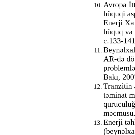
Avropa İtt
hüquqi as
Enerji Xa
hüquq və 
с.133-14
Beynəlxal
AR-də döv
problemlə
Bakı, 200
Tranzitin 
təminat m
quruculuğ
məcmusu. 
Enerji təh
(beynəlxa