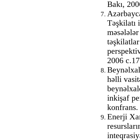
Bakı, 200
Azərbayc
Təşkilatı 
məsələlər
təşkilatla
perspekti
2006 с.1
Beynəlxal
həlli vas
beynəlxal
inkişaf p
konfrans.
Enerji Xa
resurslar
inteqrasi