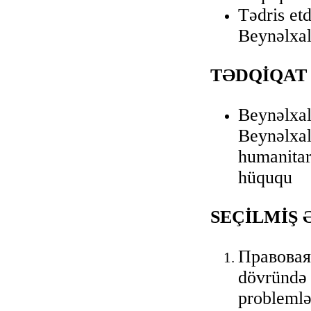
Tədris et
Beynəlxal
TƏDQİQAT
Beynəlxal
Beynəlxal
humanitar
hüququ
SEÇİLMİŞ 
Правовая
dövründə 
problemlə