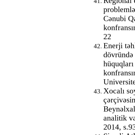
Regional 
problemlə
Cənubi Qa
konfransı
22
Enerji təh
dövründə 
hüquqları
konfransın
Universit
Xocalı so
çərçivəsi
Beynəlxal
analitik v
2014, s.9