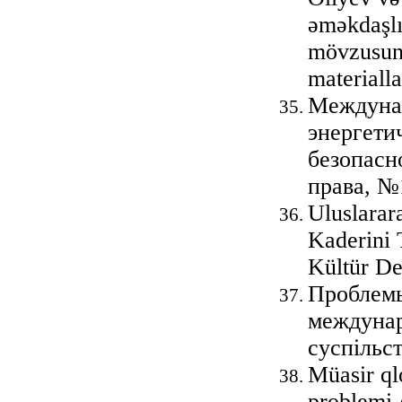
əməkdaşlıq
mövzusund
materiall
Междунар
энергети
безопасн
права, №1
Uluslarar
Kaderini 
Kültür De
Проблемы
междунар
суспільс
Müasir ql
problemi 