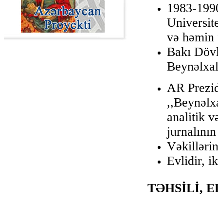
1983-1990
Universite
və həmin 
Bakı Dövl
Beynəlxal
AR Prezid
,,Beynəlx
analitik 
jurnalını
Vəkilləri
Evlidir, i
TƏHSİLİ, 