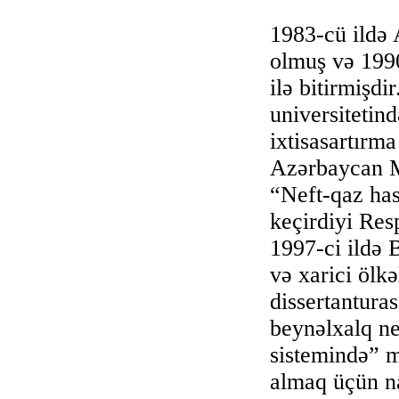
1983-cü ild
olmuş və 1990
ilə bitirmişdi
universiteti
ixtisasartırm
Azərbaycan M
“Neft-qaz has
keçirdiyi Res
1997-ci ildə 
və xarici ölk
dissertantura
beynəlxalq ne
sistemində” m
almaq üçün na