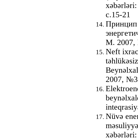
xəbərləri:
с.15-21
Принцип 
энергети
М. 2007,
Neft ixrac
təhlükəsiz
Beynəlxal
2007, №3
Elektroen
beynəlxal
inteqrasi
Nüvə ener
məsuliyyə
xəbərləri: