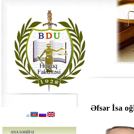
Əfsər İsa o
ANA SƏHİFƏ