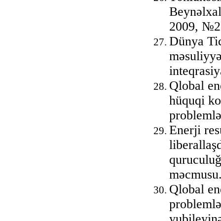
Beynəlxal
2009, №2
Dünya Tic
məsuliyyə
inteqrasi
Qlobal ene
hüquqi ko
problemlə
Enerji res
liberallaş
quruculuğ
məcmusu. 
Qlobal en
problemlər
yubileyin