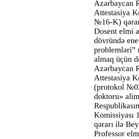
Azərbaycan Re
Attestasiya K
№16-K) qərar
Dosent elmi a
dövründə ener
problemləri” 
almaq üçün do
Azərbaycan Re
Attestasiya K
(protokol №02
doktoru» alim
Respublikasın
Komissiyası 1
qərarı ilə B
Professor elm