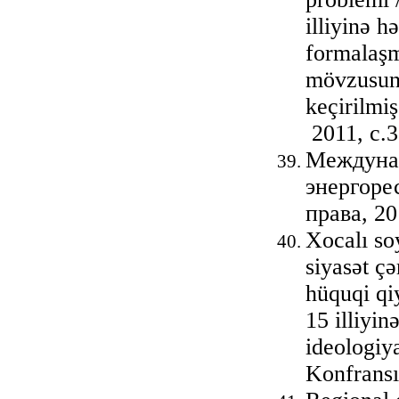
illiyinə 
formalaşm
mövzusund
keçirilmiş
2011, с.
Междунар
энергоре
права, 20
Xocalı so
siyasət ç
hüquqi qi
15 illiyi
ideologiy
Konfransı