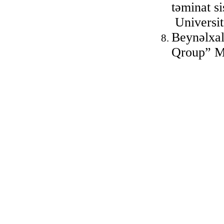
təminat s
Universit
Beynəlxal
Qroup” M