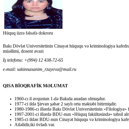
Hüquq üzrə fəlsəfə dokroru
Bakı Dövlət Universitetinin Cinayət hüququ və kriminologiya kafedra
müəllimi, dosent əvəzi
İş telefonu:
+(994) 12
438-72-65
e-mail:
sakinnaxanim_rzayeva@mail.ru
QISA
BİOQRAFİK MƏLUMAT
1960-cı il avqustun 1-də Bakıda anadan olmuşdur.
1977-ci ildə Şirvan şəhər 2 saylı orta məktəbi bitirmişdir.
1980-1986-cı illərdə Bakı Dövlət Universitetinin «Filologiya» fa
1997-2001-ci illərdə BDU-nun «Hüquq fakültəsində» təhsil alm
1985-ci ildən BDU-nun Cinayət hüququ və kriminologiya kafedr
Ailəlidir,iki övladı var.