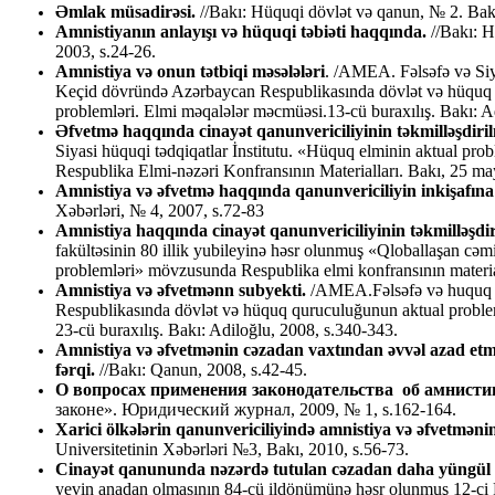
Əmlak müsadirəsi.
//Bakı: Hüquqi dövlət və qanun, № 2. Bak
Amnistiyanın anlayışı və hüquqi təbiəti haqqında.
//Bakı: H
2003, s.24-26.
Amnistiya və onun tətbiqi məsələləri
. /AMEA. Fəlsəfə və Siya
Keçid dövründə Azərbaycan Respublikasında dövlət və hüquq 
problemləri. Elmi məqalələr məcmüəsi.13-cü buraxılış. Bakı: A
Əfvetmə haqqında cinayət qanunvericiliyinin təkmilləşdiri
Siyasi hüquqi tədqiqatlar İnstitutu. «Hüquq elminin aktual pr
Respublika Elmi-nəzəri Konfransının Materialları. Bakı, 25 ma
Amnistiya və əfvetmə haqqında qanunvericiliyin inkişafına
Xəbərləri, № 4, 2007, s.72-83
Amnistiya haqqında cinayət qanunvericiliyinin təkmilləşdir
fakültəsinin 80 illik yubileyinə həsr olunmuş «Qloballaşan cə
problemləri» mövzusunda Respublika elmi konfransının material
Amnistiya və əfvetmənn subyekti.
/AMEA.Fəlsəfə və huquq İ
Respublikasında dövlət və hüquq quruculuğunun aktual proble
23-cü buraxılış. Bakı: Adiloğlu, 2008, s.340-343.
Amnistiya
və
əfvetmənin
cəzadan
vaxtından
əvvəl
azad
etm
fərqi.
//Bakı: Qanun, 2008, s.42-45.
О вопросах применения законодательства об амнисти
законе». Юридический журнал, 2009, № 1, s.162-164.
Xarici ölkələrin qanunvericiliyində amnistiya və əfvetmən
Universitetinin Xəbərləri №3, Bakı, 2010, s.56-73.
Cinayət qanununda nəzərdə tutulan cəzadan daha yüngül c
yevin anadan olmasının 84-cü ildönümünə həsr olunmuş 12-ci 