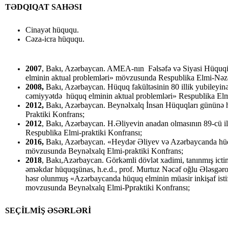
TƏDQIQAT SAHƏSI
Cinayət hüququ.
Cəza-icra hüququ.
2007
, Bakı, Azərbaycan. AMEA-nın Fəlsəfə və Siyasi Hüquqi 
elminin aktual problemləri» mövzusunda Respublika Elmi-Nəzə
2008,
Bakı, Azərbaycan. Hüquq fakültəsinin 80 illik yubileyin
cəmiyyətdə hüquq elminin aktual problemləri» Respublika Elm
2012,
Bakı, Azərbaycan. Beynəlxalq İnsan Hüquqları gününə h
Praktiki Konfrans;
2012
, Bakı, Azərbaycan. H.Əliyevin anadan olmasının 89-cü 
Respublika Elmi-praktiki Konfransı;
2016,
Bakı, Azərbaycan. «Heydər Əliyev və Azərbaycanda hüq
mövzusunda Beynəlxalq Elmi-praktiki Konfrans;
2018
, Bakı,Azərbaycan. Görkəmli dövlət xadimi, tanınmış ictim
əməkdar hüquqşünas, h.e.d., prof. Murtuz Nəcəf oğlu Ələsgəro
həsr olunmuş «Azərbaycanda hüquq elminin müasir inkişaf istif
movzusunda Beynəlxalq Elmi-Ppraktiki Konfransı;
SEÇİLMİŞ
ƏSƏRLƏRİ