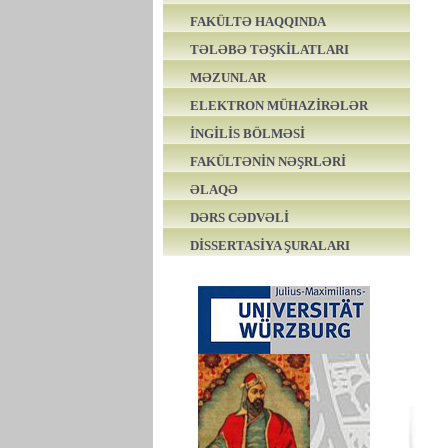
FAKÜLTƏ HAQQINDA
TƏLƏBƏ TƏŞKİLATLARI
MƏZUNLAR
ELEKTRON MÜHAZİRƏLƏR
İNGİLİS BÖLMƏSİ
FAKÜLTƏNİN NƏŞRLƏRİ
ƏLAQƏ
DƏRS CƏDVƏLİ
DİSSERTASİYA ŞURALARI