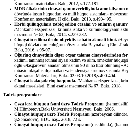
Konfransın materialları. Bakı, 2012, s.177-181.
MDB ölkələrinin cinayət qanunvericiliyində amnistiyanın m
dövründə insan hüquqdarı və milli hüquq sistemləri» mövzusu
Konfransın materialları. II cild, Bakı, 2013, s.493-495.
Hərbi qulluqçulara tətbiq edilən cəzalar və
onların qanunver
/Məhkəmə ekspertizası, kriminalistika və kriminologiyanın aktua
məcmuəsi № 62, Bakı, 2014, s.229-232.
Cinayətin edilmə üsulu obyektiv cəhətin əlaməti kimi.
/Heyd
hüquqi dövlət quruculuğu» mövzusunda Beynəlxalq Elmi-Prakti
Bakı, 2016, s.95-97.
Oğurluq cinayətinin digər oxşar talama cinayətlərindən fərq
xadimi, tanınmış ictimai siyasi xadim və alim, əməkdar hüquqşü
oğlu Ələsgərovun anadan olmasının 90 iliinə həsr olunmuş «
müasir inkişaf istifqamətləri və tendensiyaları»movzusunda Be
Konfransın Materialları, Bakı- 02.03.10.2018,s.400-404.
Cinayətlə əlaqədarlıq haqqında.
/Məhkəmə ekspertizası, krim
aktual məsələləri. Elmi əsərlər məcmuəsi № 67, Bakı, 2018.
Tədris
proqramları
:
Cəza icra hüququ fənni üzrə Tədris Proqramı.
(həmmüəllifl
M.Hümbətov),Bakı Universiteti Nəşriyyatı, Bakı, 2006.
Cinayət hüququ uzrə Tədris Proqramı
(azərbaycan dilində)
Ş.Səmədova), BDU nəş., 2018, 72 s.
Cinayət hüququ uzrə Tədris Proqramı
(rus dilində), (həmmü