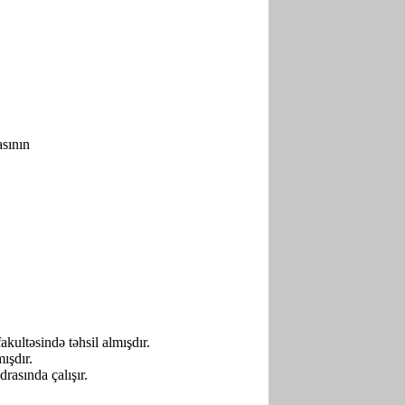
sının
kultəsində təhsil almışdır.
ışdır.
asında çalışır.