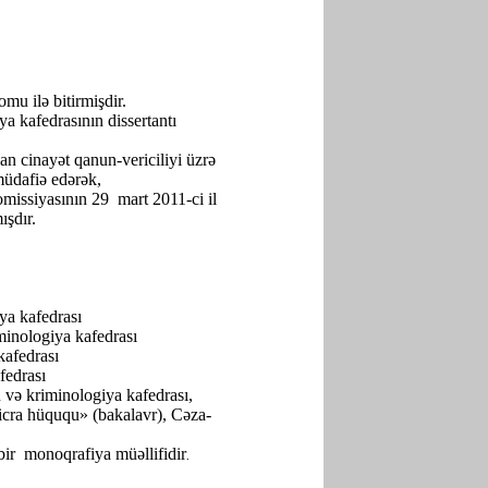
u ilə bitirmişdir.
 kafedrasının dissertantı
n cinayət qanun-vericiliyi üzrə
müdafiə edərək,
issiya­sının 29 mart 2011-ci il
ışdır.
a kafedrası
inologiya kafedrası
afedrası
fedrası
və kriminologiya kafedrası,
cra hüququ» (bakalavr), Cəza-
 bir monoqrafiya müəllifidir
.