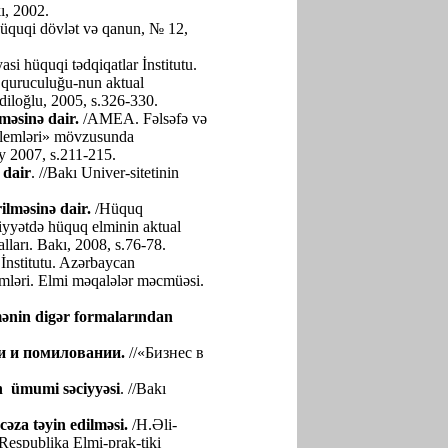
ı, 2002.
üquqi dövlət və qanun, № 12,
si hüquqi tədqiqatlar İnstitutu.
quruculuğu-nun aktual
diloğlu, 2005, s.326-330.
lməsinə dair.
/AMEA. Fəlsəfə və
oblemləri» mövzusunda
y 2007, s.211-215.
 dair
. //Bakı Univer-sitetinin
ilməsinə dair.
/Hüquq
miyyətdə hüquq elminin aktual
ları. Bakı, 2008, s.76-78.
nstitutu. Azərbaycan
mləri. Elmi məqalələr məcmüəsi.
ənin
digər
formalarından
и и помиловании.
//«Бизнес в
in ümumi səciyyəsi
. //Bakı
əza təyin edilməsi.
/H.Əli-
Respublika Elmi-prak-tiki