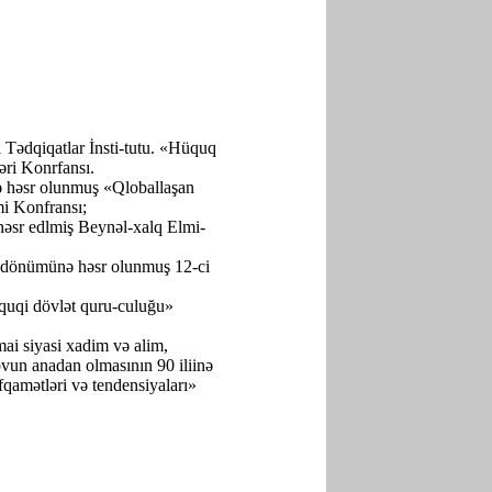
Tədqiqatlar İnsti-tutu. «Hüquq
ri Konrfansı.
ə həsr olunmuş «Qloballaşan
i Konfransı;
əsr edlmiş Beynəl-xalq Elmi-
ildönümünə həsr olunmuş 12-ci
uqi dövlət quru-culuğu»
ai siyasi xadim və alim,
vun anadan olmasının 90 iliinə
qamətləri və tendensiyaları»