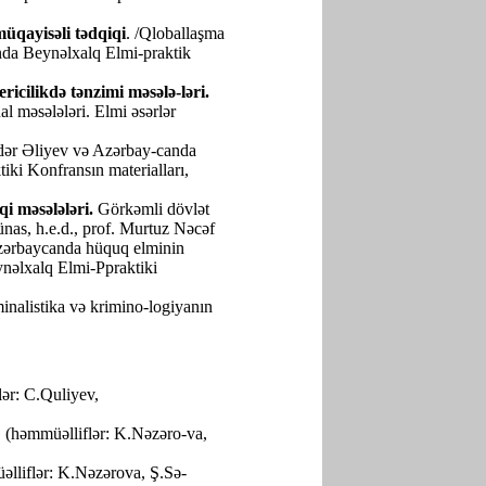
üqayisəli tədqiqi
. /Qloballaşma
nda Beynəlxalq Elmi-praktik
icilikdə tənzimi məsələ-ləri.
l məsələləri. Elmi əsərlər
ər Əliyev və Azərbay-canda
ki Konfransın materialları,
i məsələləri.
Görkəmli dövlət
nas, h.e.d., prof. Murtuz Nəcəf
Azərbaycanda hüquq elminin
ynəlxalq Elmi-Ppraktiki
inalistika və krimino-logiyanın
ər: C.Quliyev,
, (həmmüəlliflər: K.Nəzəro-va,
əlliflər: K.Nəzərova, Ş.Sə-