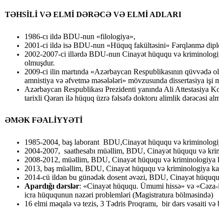
TƏHSİLİ VƏ ELMİ DƏRƏCƏ VƏ ELMİ ADLARI
1986-cı ildə BDU-nun «filologiya»,
2001-ci ildə isə BDU-nun «Hüquq fakültəsini» Fərqlənmə diplom
2002-2007-ci illərdə BDU-nun Cinayət hüququ və kriminologiya
olmuşdur.
2009-ci ilin martında «Azərbaycan Respublikasının qüvvədə ola
amnistiya və əfvetmə məsələləri» mövzusunda dissertasiya işi 
Azərbaycan Respublikası Prezidenti yanında Ali Attestasiya Kom
tarixli Qərarı ilə hüquq üzrə fəlsəfə doktoru alimlik dərəcəsi alm
ƏMƏK FƏALİYYƏTİ
1985-2004
,
baş laborant BDU,Cinayət hüququ və kriminologiy
2004-2007, saathesabı müəllim, BDU, Cinayət hüququ və krim
2008-2012, müəllim, BDU, Cinayət hüququ və kriminologiya k
2013, baş müəllim, BDU, Cinayət hüququ və kriminologiya ka
2014-cü ildən bu günədək dosent əvəzi, BDU, Cinayət hüququ 
Apardığı dərslər
: «Cinayət hüququ. Ümumi hissə» və «Cəza-i
icra hüququnun nəzəri problemləri (Magistratura bölməsində)
16 elmi məqalə və tezis, 3 Tədris Proqramı, bir dərs vəsaiti və