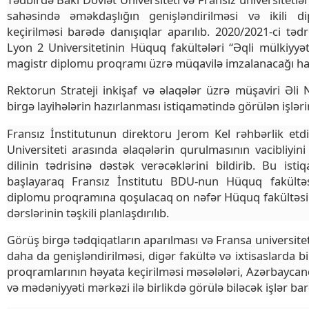
sahəsində əməkdaşlığın genişləndirilməsi və ikili 
keçirilməsi barədə danışıqlar aparılıb. 2020/2021-ci təd
Lyon 2 Universitetinin Hüquq fakültələri “Əqli mülkiyyət
magistr diplomu proqramı üzrə müqavilə imzalanacağı haq
Rektorun Strateji inkişaf və əlaqələr üzrə müşaviri Əli Na
birgə layihələrin hazırlanması istiqamətində görülən işlər
Fransız İnstitutunun direktoru Jerom Kel rəhbərlik etdi
Universiteti arasında əlaqələrin qurulmasının vacibliyi
dilinin tədrisinə dəstək verəcəklərini bildirib. Bu ist
başlayaraq Fransız İnstitutu BDU-nun Hüquq fakültəsi 
diplomu proqramına qoşulacaq on nəfər Hüquq fakültəsini
dərslərinin təşkili planlaşdırılıb.
Görüş birgə tədqiqatların aparılması və Fransa universitet
daha da genişləndirilməsi, digər fakültə və ixtisaslarda b
proqramlarının həyata keçirilməsi məsələləri, Azərbaycand
və mədəniyyəti mərkəzi ilə birlikdə görülə biləcək işlər ba