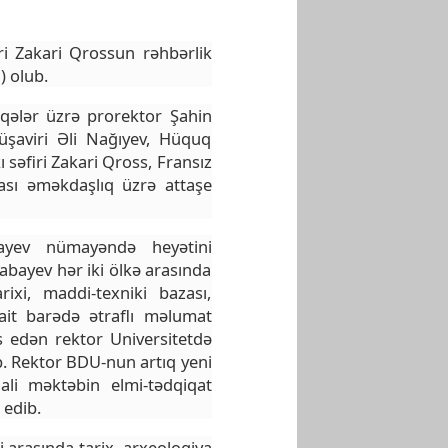
ri Zakari Qrossun rəhbərlik
) olub.
qələr üzrə prorektor Şahin
üşaviri Əli Nağıyev, Hüquq
səfiri Zakari Qross, Fransız
rası əməkdaşlıq üzrə attaşe
ayev nümayəndə heyətini
bayev hər iki ölkə arasında
rixi, maddi-texniki bazası,
rait barədə ətraflı məlumat
s edən rektor Universitetdə
b. Rektor BDU-nun artıq yeni
li məktəbin elmi-tədqiqat
 edib.
i arasında tarix, arxeologiya