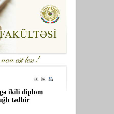
gə ikili diplom
ağlı tədbir