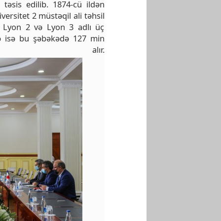
 təsis edilib. 1874-cü ildən
versitet 2 müstəqil ali təhsil
1, Lyon 2 və Lyon 3 adlı üç
kdə isə bu şəbəkədə 127 min
l alır.