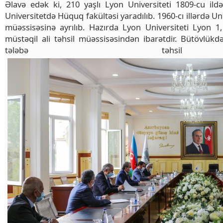
Əlavə edək ki, 210 yaşlı Lyon Universiteti 1809-cu ildə
Universitetdə Hüquq fakültəsi yaradılıb. 1960-cı illərdə Uni
müəssisəsinə ayrılıb. Hazırda Lyon Universiteti Lyon 
müstəqil ali təhsil müəssisəsindən ibarətdir. Bütövlü
tələbə təhsi