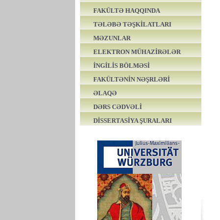
FAKÜLTƏ HAQQINDA
TƏLƏBƏ TƏŞKİLATLARI
MƏZUNLAR
ELEKTRON MÜHAZİRƏLƏR
İNGİLİS BÖLMƏSİ
FAKÜLTƏNİN NƏŞRLƏRİ
ƏLAQƏ
DƏRS CƏDVƏLİ
DİSSERTASİYA ŞURALARI