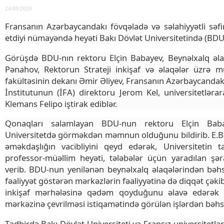
24/09/2020
Fransanın Azərbaycandakı fövqəladə və səlahiyyətli səfi
etdiyi nümayəndə heyəti Bakı Dövlət Universitetində (BDU
Görüşdə BDU-nın rektoru Elçin Babayev, Beynəlxalq əla
Pənahov, Rektorun Strateji inkişaf və əlaqələr üzrə m
fakültəsinin dekanı Əmir Əliyev, Fransanın Azərbaycandakı 
İnstitutunun (İFA) direktoru Jerom Kel, universitetləra
Klemans Felipo iştirak ediblər.
Qonaqları salamlayan BDU-nun rektoru Elçin Bab
Universitetdə görməkdən məmnun olduğunu bildirib. E.Ba
əməkdaşlığın vacibliyini qeyd edərək, Universitetin ta
professor-müəllim heyəti, tələbələr üçün yaradılan şə
verib. BDU-nun yenilənən beynəlxalq əlaqələrindən bəh
fəaliyyət göstərən mərkəzlərin fəaliyyətinə də diqqət çəki
inkişaf mərhələsinə qədəm qoyduğunu əlavə edərək a
mərkəzinə çevrilməsi istiqamətində görülən işlərdən bəhs
Tədbirdə Bakı Dövlət Universiteti və Fransız universitetlər