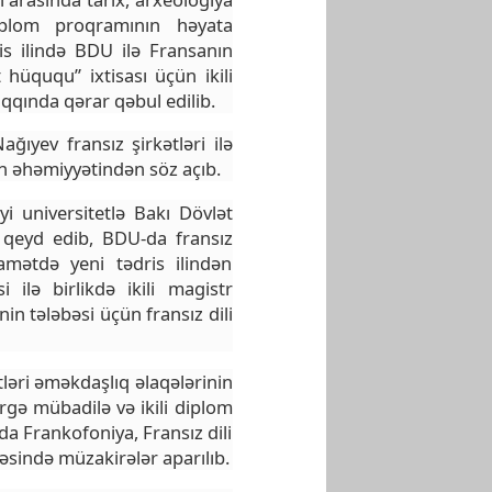
diplom proqramının həyata
ris ilində BDU ilə Fransanın
 hüququ” ixtisası üçün ikili
qında qərar qəbul edilib.
ğıyev fransız şirkətləri ilə
in əhəmiyyətindən söz açıb.
yi universitetlə Bakı Dövlət
ni qeyd edib, BDU-da fransız
iqamətdə yeni tədris ilindən
ilə birlikdə ikili magistr
n tələbəsi üçün fransız dili
ləri əməkdaşlıq əlaqələrinin
irgə mübadilə və ikili diplom
a Frankofoniya, Fransız dili
rəsində müzakirələr aparılıb.