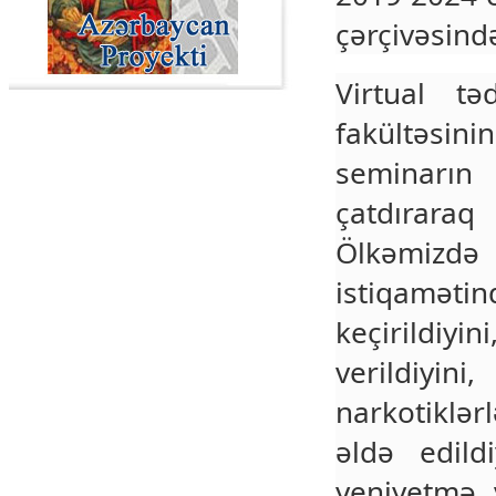
çərçivəsind
Virtual tə
fakültəsini
seminarın
çatdırara
Ölkəmizd
istiqamət
keçirildiy
verildiyini
narkotiklə
əldə edild
yeniyetmə 