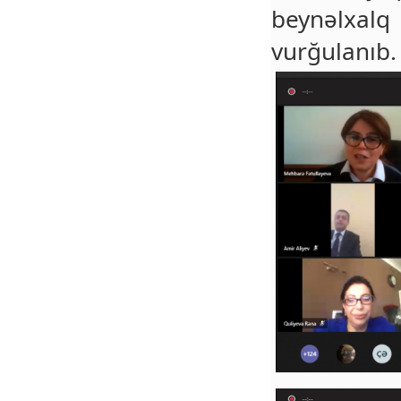
beynəlxal
vurğulanıb.