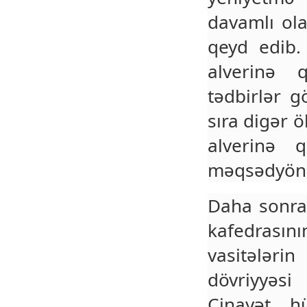
davamlı ola
qeyd edib.
alverinə 
tədbirlər g
sıra digər 
alverinə 
məqsədyönlü
Daha sonra
kafedrası
vasitələr
dövriyyəsi
Cinayət h