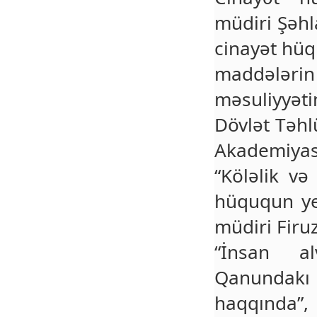
müdiri Şəh
cinayət hüq
maddələr
məsuliyyəti
Dövlət Təhl
Akademiya
“Köləlik və
hüququn yer
müdiri Firu
“İnsan a
Qanundakı
haqqında”,