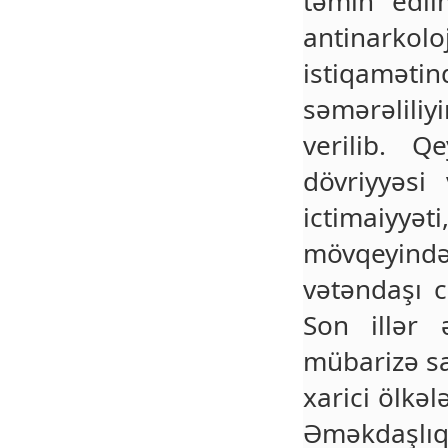
təmin edilm
antinark
istiqamət
səmərəliliy
verilib. Q
dövriyyəsi
ictimaiy
mövqeyində
vətəndaşı c
Son illər 
mübarizə sah
xarici ölkə
Əməkdaşlıq