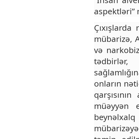
“İnsan alv
aspektləri”
Çıxışlarda
mübarizə, 
və narkobi
tədbirlər
sağlamlığın
onların nət
qarşısının
müəyyən e
beynəlxalq
mübarizəyə