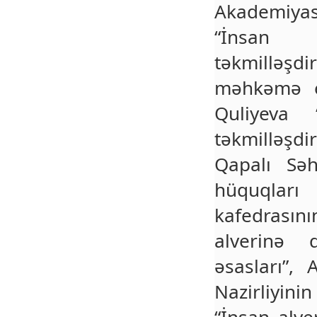
Akademiya
“İnsan a
təkmilləşd
məhkəmə ek
Quliyeva 
təkmilləşdi
Qapalı Sə
hüquqlar
kafedrasını
alverinə 
əsasları”, 
Nazirliyin