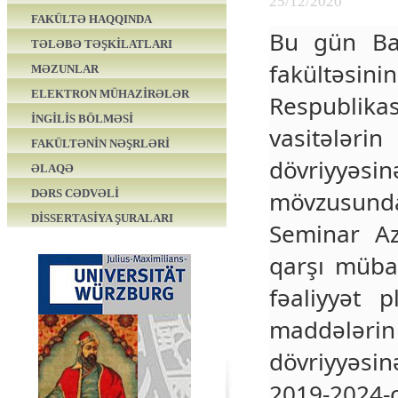
25/12/2020
FAKÜLTƏ HAQQINDA
Bu gün Bak
TƏLƏBƏ TƏŞKİLATLARI
fakültəsi
MƏZUNLAR
ELEKTRON MÜHAZİRƏLƏR
Respublika
İNGİLİS BÖLMƏSİ
vasitələr
FAKÜLTƏNİN NƏŞRLƏRİ
dövriyyəsin
ƏLAQƏ
mövzusunda 
DƏRS CƏDVƏLİ
DİSSERTASİYA ŞURALARI
Seminar Az
qarşı mübar
fəaliyyət p
maddələrin
dövriyyəsin
2019-202